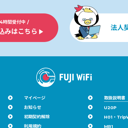
24時間受付中 /
法人
込みはこちら
マイページ
取扱説明書
お知らせ
U20P
初期契約解除
H01・TripW
利用規約
MR1