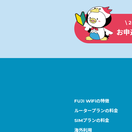
\ 
お申
FUJI WiFiの特徴
ルータープランの料金
SIMプランの料金
海外利用