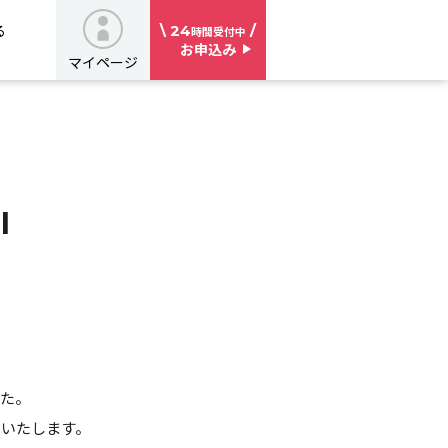
\ 24
/
る
時間受付中
お申込み
マイページ
I
した。
せいたします。