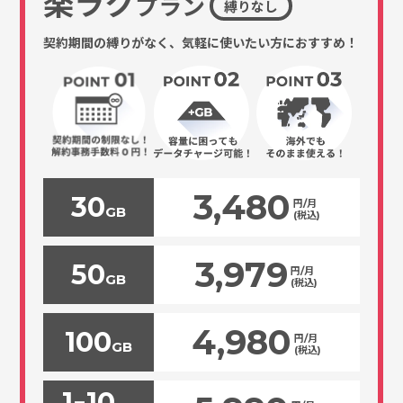
楽ラク
プラン
縛りなし
契約期間の縛りがなく、気軽に使いたい方におすすめ！
3,480
30
円/月
GB
(税込)
3,979
50
円/月
GB
(税込)
4,980
100
円/月
GB
(税込)
1
10