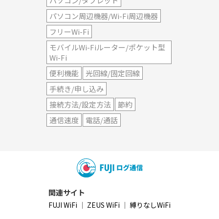
パソコン/タブレット
パソコン周辺機器/Wi-Fi周辺機器
フリーWi-Fi
モバイルWi-Fiルーター/ポケット型
Wi-Fi
便利機能
光回線/固定回線
手続き/申し込み
接続方法/設定方法
節約
通信速度
電話/通話
関連サイト
FUJI WiFi
｜
ZEUS WiFi
｜
縛りなしWiFi