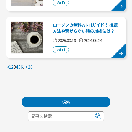
Wi-Fi
ローソンの無料Wi-Fiガイド！ 接続
方法や繋がらない時の対処法は？
2026.03.19
2024.06.24
Wi-Fi
<
1
2
3
4
5
6
...
>
26
検索