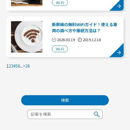
Wi-Fi
新幹線の無料WiFiガイド！使える車
両の調べ方や接続方法は？
2026.03.19
2019.12.18
Wi-Fi
1
2
3
4
5
6
...
>
26
検索