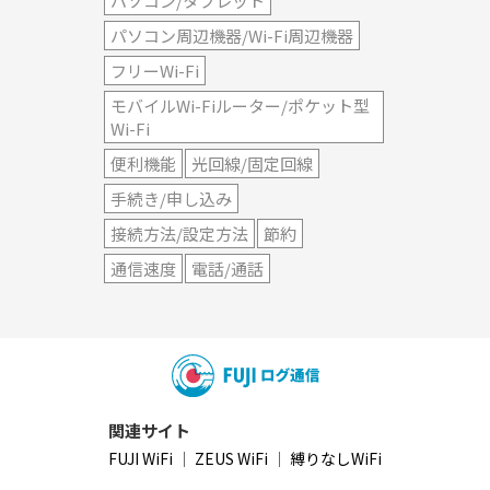
パソコン/タブレット
パソコン周辺機器/Wi-Fi周辺機器
フリーWi-Fi
モバイルWi-Fiルーター/ポケット型
Wi-Fi
便利機能
光回線/固定回線
手続き/申し込み
接続方法/設定方法
節約
通信速度
電話/通話
関連サイト
FUJI WiFi
｜
ZEUS WiFi
｜
縛りなしWiFi