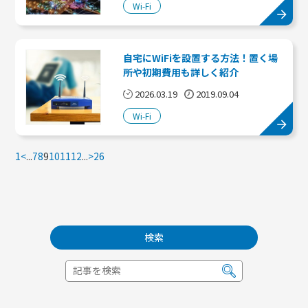
Wi-Fi
自宅にWiFiを設置する方法！置く場
所や初期費用も詳しく紹介
2026.03.19
2019.09.04
Wi-Fi
1
<
...
7
8
9
10
11
12
...
>
26
検索