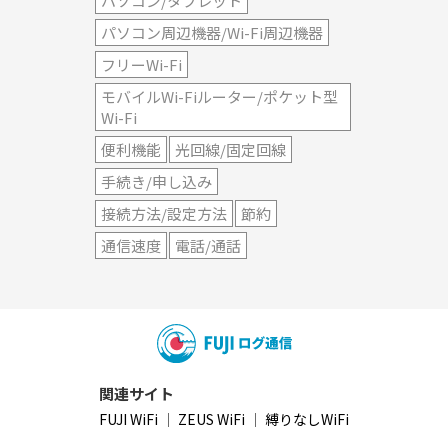
パソコン/タブレット
パソコン周辺機器/Wi-Fi周辺機器
フリーWi-Fi
モバイルWi-Fiルーター/ポケット型
Wi-Fi
便利機能
光回線/固定回線
手続き/申し込み
接続方法/設定方法
節約
通信速度
電話/通話
関連サイト
FUJI WiFi
｜
ZEUS WiFi
｜
縛りなしWiFi