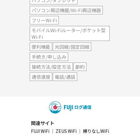
パソコン/タブレット
パソコン周辺機器/Wi-Fi周辺機器
フリーWi-Fi
モバイルWi-Fiルーター/ポケット型
Wi-Fi
便利機能
光回線/固定回線
手続き/申し込み
接続方法/設定方法
節約
通信速度
電話/通話
関連サイト
FUJI WiFi
｜
ZEUS WiFi
｜
縛りなしWiFi