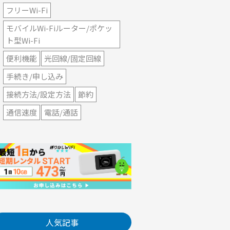
フリーWi-Fi
モバイルWi-Fiルーター/ポケッ
ト型Wi-Fi
便利機能
光回線/固定回線
手続き/申し込み
接続方法/設定方法
節約
通信速度
電話/通話
人気記事