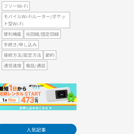
フリーWi-Fi
モバイルWi-Fiルーター/ポケッ
ト型Wi-Fi
便利機能
光回線/固定回線
手続き/申し込み
接続方法/設定方法
節約
通信速度
電話/通話
人気記事