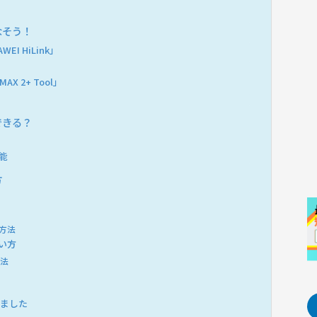
なそう！
I HiLink」
X 2+ Tool」
できる？
機能
方
方法
使い方
方法
めました