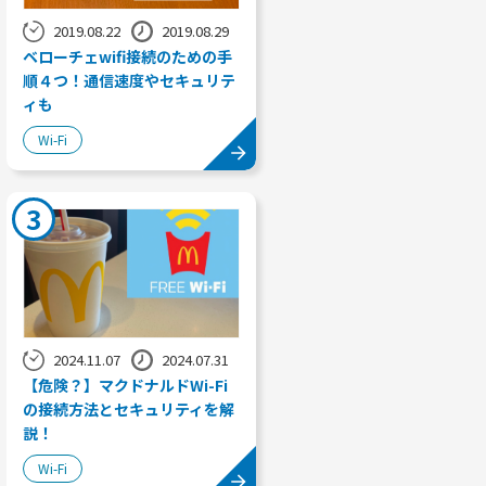
2019.08.22
2019.08.29
ベローチェwifi接続のための手
順４つ！通信速度やセキュリテ
ィも
Wi-Fi
3
2024.11.07
2024.07.31
【危険？】マクドナルドWi-Fi
の接続方法とセキュリティを解
説！
Wi-Fi