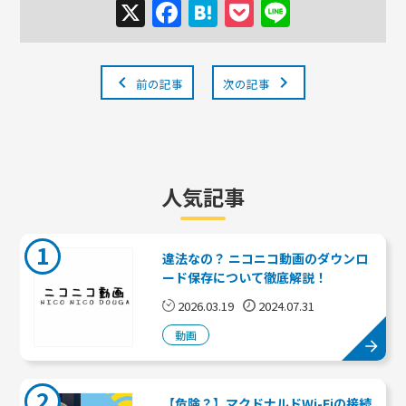
X
Facebook
Hatena
Pocket
Line
chevron_left
chevron_right
前の記事
次の記事
人気記事
1
違法なの？ ニコニコ動画のダウンロ
ード保存について徹底解説！
2026.03.19
2024.07.31
動画
2
【危険？】マクドナルドWi-Fiの接続