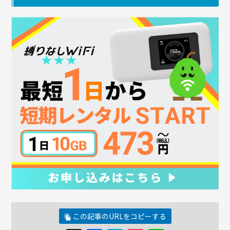
この記事のURLをコピーする
file_copy