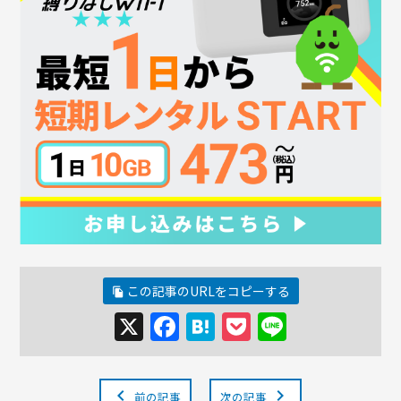
この記事のURLをコピーする
file_copy
X
Facebook
Hatena
Pocket
Line
chevron_left
chevron_right
前の記事
次の記事